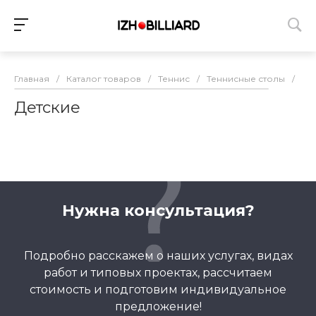
Главная
/
Каталог товаров
/
Теннис
/
Теннисные столы
/
Де
Детские
Нужна консультация?
Подробно расскажем о наших услугах, видах
работ и типовых проектах, рассчитаем
стоимость и подготовим индивидуальное
предложение!